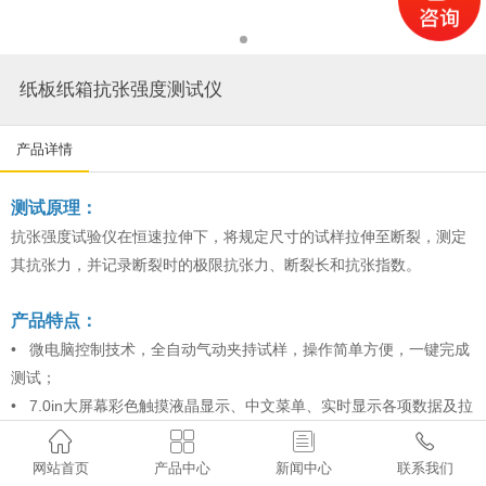
纸板纸箱抗张强度测试仪
产品详情
测试原理：
抗张强度试验仪在恒速拉伸下，将规定尺寸的试样拉伸至断裂，测定
其抗张力，并记录断裂时的极限抗张力、断裂长和抗张指数。
产品特点：
• 微电脑控制技术，全自动气动夹持试样，操作简单方便，一键完成
测试；
• 7.0in大屏幕彩色触摸液晶显示、中文菜单、实时显示各项数据及拉
伸曲线。




• 采用进口步进电机控制，运用细分技术，仪器定位精确，速度响应
网站首页
产品中心
新闻中心
联系我们