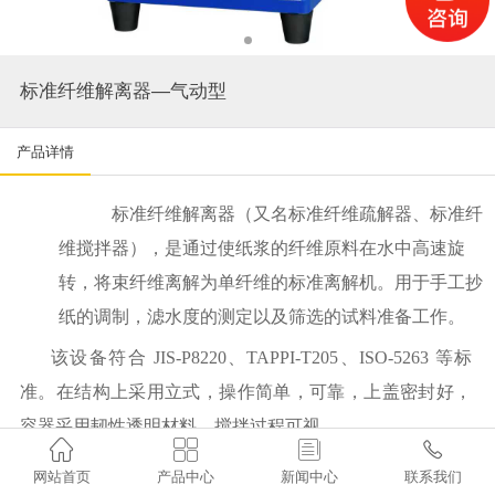
标准纤维解离器—气动型
产品详情
标准纤维解离器（又名标准纤维疏解器、标准纤
维搅拌器），是通过使纸浆的纤维原料在水中高速旋
转，将束纤维离解为单纤维的标准离解机。用于手工抄
纸的调制，滤水度的测定以及筛选的试料准备工作。
该设备符合
JIS-P8220
、
TAPPI-T205
、
ISO-5263
等标
准。在结构上采用立式，操作简单，可靠，上盖密封好，
容器采用韧性透明材料，搅拌过程可视。




本产品是按
ISO 5263
《纸浆
——实验室的湿解离》标
网站首页
产品中心
新闻中心
联系我们
准设计制造的，是纸厂、科研机构，质检中心疏纸浆的专